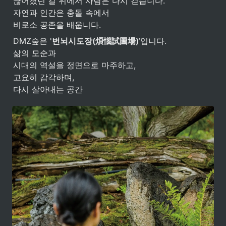
끊어졌던 길 위에서 사람은 다시 걷습니다.

자연과 인간은 충돌 속에서

비로소 공존을 배웁니다.
DMZ숲은 '
번뇌시도장(煩惱試圖場)
’입니다.

삶의 모순과

시대의 역설을 정면으로 마주하고,

고요히 감각하며,

다시 살아내는 공간